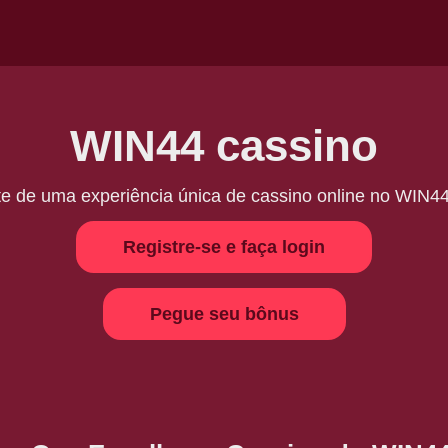
WIN44 cassino
e de uma experiência única de cassino online no WIN44.
Registre-se e faça login
Pegue seu bônus