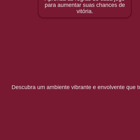
para aumentar suas chances de
vitória.
Descubra um ambiente vibrante e envolvente que t