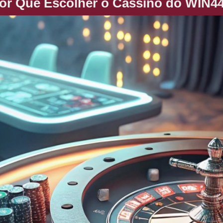
or Que Escolher o Cassino do WIN4