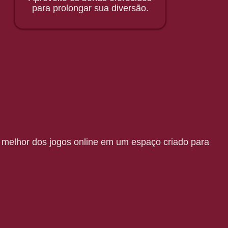
para prolongar sua diversão.
 melhor dos jogos online em um espaço criado para