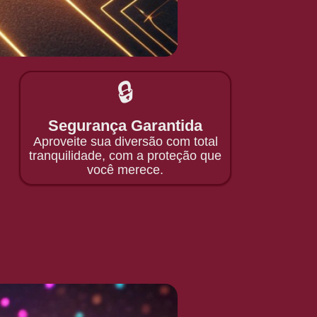
🔒
Segurança Garantida
Aproveite sua diversão com total
tranquilidade, com a proteção que
você merece.