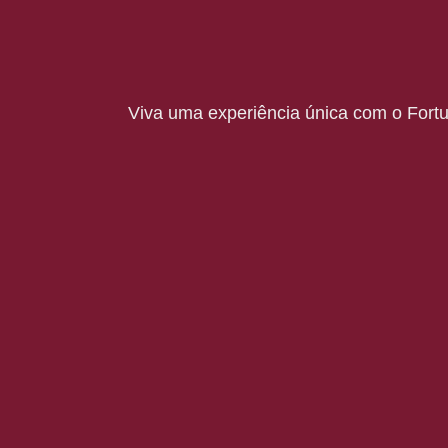
Viva uma experiência única com o Fortu