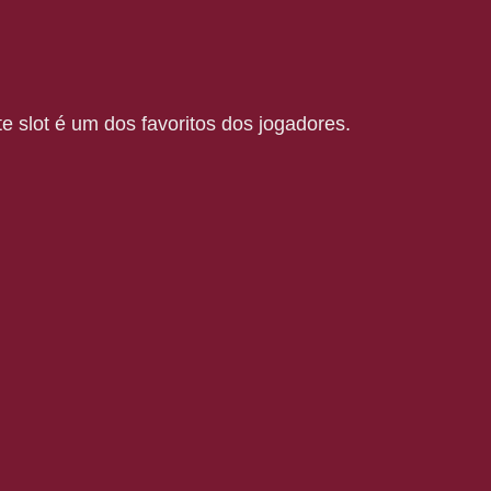
 slot é um dos favoritos dos jogadores.