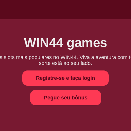
WIN44 games
 slots mais populares no WIN44. Viva a aventura com t
sorte está ao seu lado.
Registre-se e faça login
Pegue seu bônus