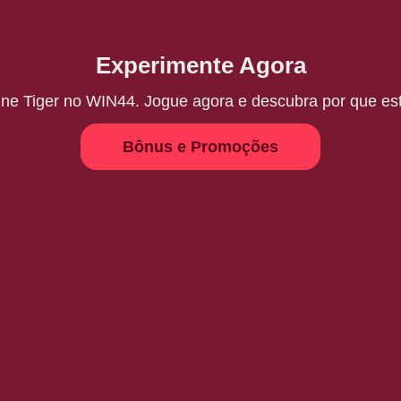
Experimente Agora
ne Tiger no WIN44. Jogue agora e descubra por que este
Bônus e Promoções